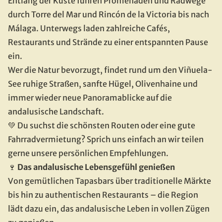
Entlang der Küste führen Promenaden und Radwege 
durch Torre del Mar und Rincón de la Victoria bis nach 
Málaga. Unterwegs laden zahlreiche Cafés, 
Restaurants und Strände zu einer entspannten Pause 
ein.
Wer die Natur bevorzugt, findet rund um den Viñuela-
See ruhige Straßen, sanfte Hügel, Olivenhaine und 
immer wieder neue Panoramablicke auf die 
andalusische Landschaft.
💚 Du suchst die schönsten Routen oder eine gute 
Fahrradvermietung? Sprich uns einfach an wir teilen 
gerne unsere persönlichen Empfehlungen.
🍷 
Das andalusische Lebensgefühl genießen
Von gemütlichen Tapasbars über traditionelle Märkte 
bis hin zu authentischen Restaurants – die Region 
lädt dazu ein, das andalusische Leben in vollen Zügen 