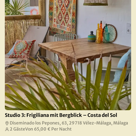
Studio 3: Frigiliana mit Bergblick – Costa del Sol
Diseminado los Pepones, 63, 29718 Vélez-Málaga, Málaga
2 Gäste
Von
65,00 €
Per Nacht