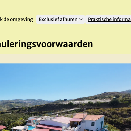
k de omgeving
Exclusief afhuren
Praktische informa
nuleringsvoorwaarden